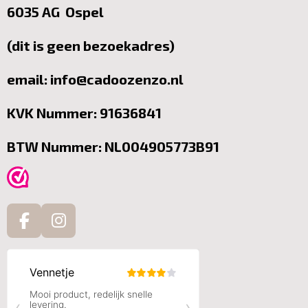
6035 AG Ospel
(dit is geen bezoekadres)
email: info@cadoozenzo.nl
KVK Nummer: 91636841
BTW Nummer: NL004905773B91
F
I
a
n
c
s
e
t
b
a