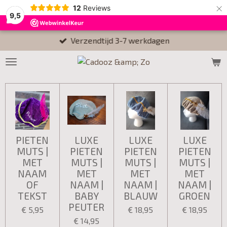
×
12
Reviews
9,5
Verzendtijd 3-7 werkdagen
PIETEN
LUXE
LUXE
LUXE
MUTS |
PIETEN
PIETEN
PIETEN
MET
MUTS |
MUTS |
MUTS |
NAAM
MET
MET
MET
OF
NAAM |
NAAM |
NAAM |
TEKST
BABY
BLAUW
GROEN
PEUTER
€ 5,95
€ 18,95
€ 18,95
€ 14,95