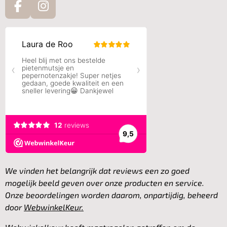
F
I
a
n
c
s
e
t
b
a
o
g
o
r
k
a
m
We vinden het belangrijk dat reviews een zo goed
mogelijk beeld geven over onze producten en service.
Onze beoordelingen worden daarom, onpartijdig, beheerd
door
WebwinkelKeur.