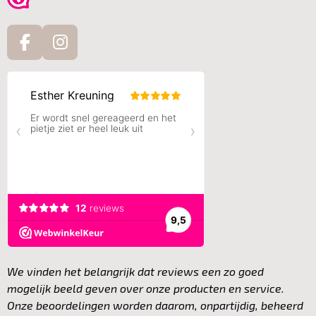
F
I
a
n
c
s
e
t
b
a
o
g
o
r
k
a
m
We vinden het belangrijk dat reviews een zo goed
mogelijk beeld geven over onze producten en service.
Onze beoordelingen worden daarom, onpartijdig, beheerd