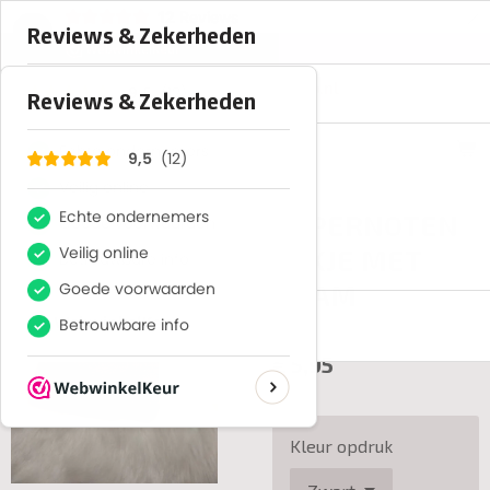
×
12
Reviews
9,5
info@cadoozenzo.nl
PEPERNOTEN
ZAKJE MET
NAAM
€ 5,95
Kleur opdruk