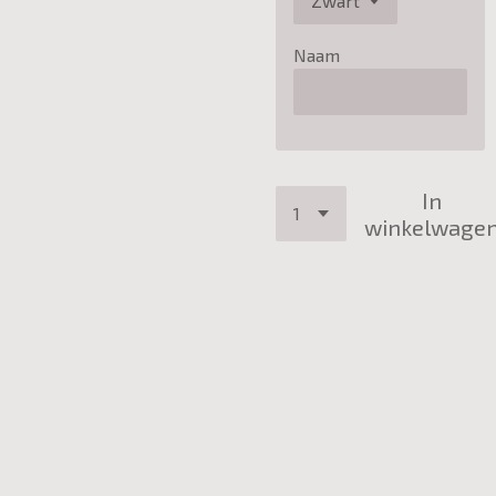
Naam
In
winkelwage