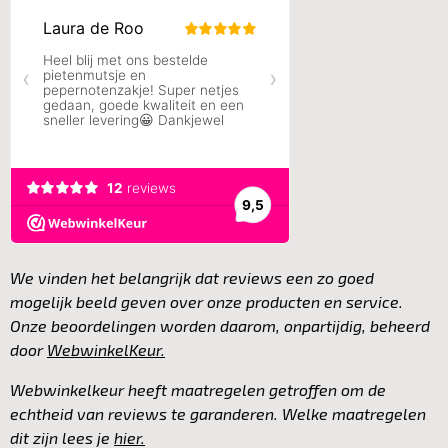
c
s
e
t
b
a
o
g
o
r
k
a
m
We vinden het belangrijk dat reviews een zo goed
mogelijk beeld geven over onze producten en service.
Onze beoordelingen worden daarom, onpartijdig, beheerd
door
WebwinkelKeur.
Webwinkelkeur heeft maatregelen getroffen om de
echtheid van reviews te garanderen. Welke maatregelen
dit zijn lees je
hier.