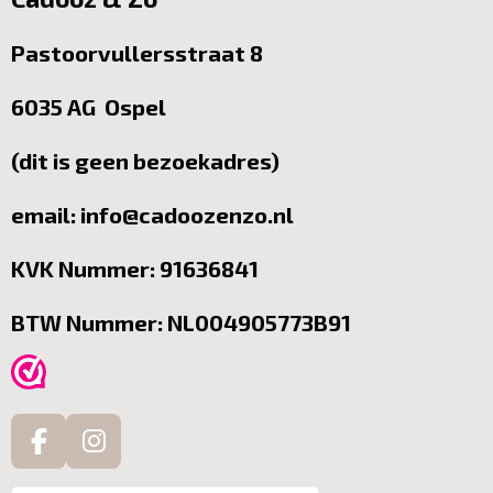
Pastoorvullersstraat 8
6035 AG Ospel
(dit is geen bezoekadres)
email: info@cadoozenzo.nl
KVK Nummer: 91636841
BTW Nummer: NL004905773B91
F
I
a
n