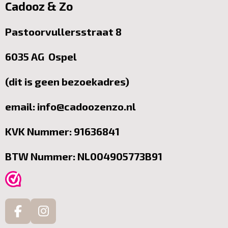
Cadooz & Zo
Pastoorvullersstraat 8
6035 AG Ospel
(dit is geen bezoekadres)
email: info@cadoozenzo.nl
KVK Nummer: 91636841
BTW Nummer: NL004905773B91
F
I