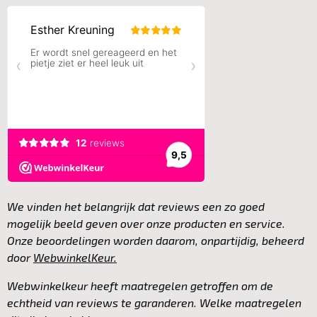
a
n
c
s
e
t
b
a
o
g
o
r
k
a
m
We vinden het belangrijk dat reviews een zo goed
mogelijk beeld geven over onze producten en service.
Onze beoordelingen worden daarom, onpartijdig, beheerd
door
WebwinkelKeur.
Webwinkelkeur heeft maatregelen getroffen om de
echtheid van reviews te garanderen. Welke maatregelen