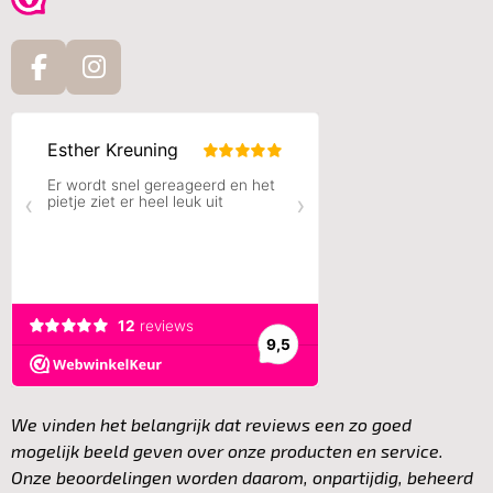
F
I
a
n
c
s
e
t
b
a
o
g
o
r
k
a
m
We vinden het belangrijk dat reviews een zo goed
mogelijk beeld geven over onze producten en service.
Onze beoordelingen worden daarom, onpartijdig, beheerd