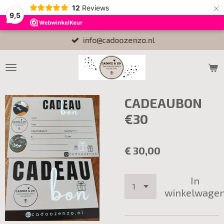
×
12
Reviews
9,5
info@cadoozenzo.nl
CADEAUBON
€30
€ 30,00
In
winkelwage