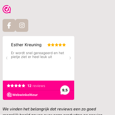
F
I
a
n
c
s
e
t
b
a
o
g
o
r
k
a
m
We vinden het belangrijk dat reviews een zo goed
mogelijk beeld geven over onze producten en service.