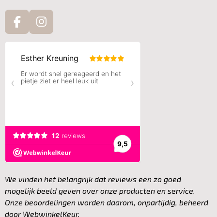
F
I
a
n
c
s
e
t
b
a
o
g
o
r
k
a
m
We vinden het belangrijk dat reviews een zo goed
mogelijk beeld geven over onze producten en service.
Onze beoordelingen worden daarom, onpartijdig, beheerd
door
WebwinkelKeur.