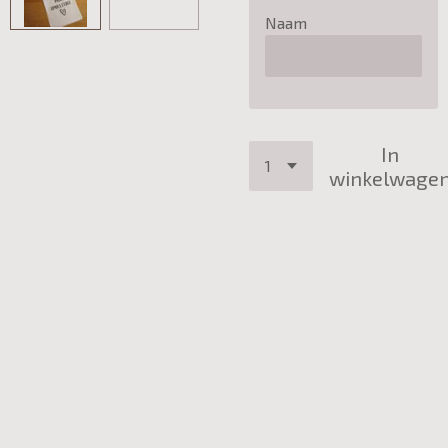
Naam
In
winkelwage