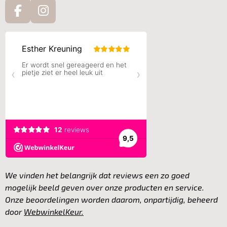
F
I
a
n
c
s
e
t
b
a
o
g
o
r
k
a
m
We vinden het belangrijk dat reviews een zo goed
mogelijk beeld geven over onze producten en service.
Onze beoordelingen worden daarom, onpartijdig, beheerd
door
WebwinkelKeur.