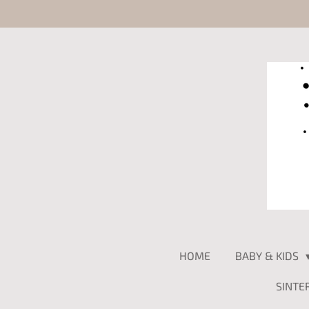
Ga
direct
naar
de
hoofdinhoud
HOME
BABY & KIDS
SINTE