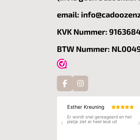
email: info@cadoozenz
KVK Nummer: 9163684
BTW Nummer: NL0049
F
I
a
n
c
s
e
t
b
a
o
g
o
r
k
a