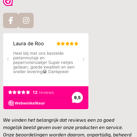
F
I
a
n
c
s
e
t
b
a
o
g
o
r
k
a
m
We vinden het belangrijk dat reviews een zo goed
mogelijk beeld geven over onze producten en service.
Onze beoordelingen worden daarom, onpartijdig, beheerd